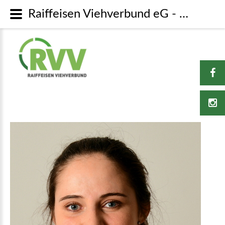
Raiffeisen Viehverbund eG - QS /ITW / Beratung