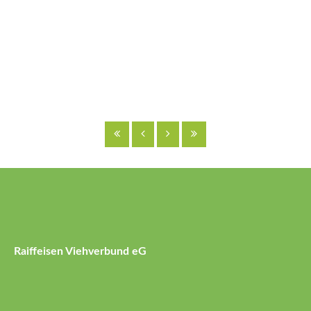
Raiffeisen Viehverbund eG
Raiffeisenstraße 37
27239 Twistringen